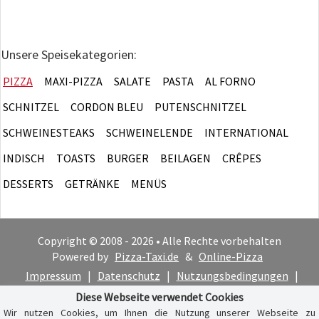
Unsere Speisekategorien:
PIZZA
MAXI-PIZZA
SALATE
PASTA
AL FORNO
SCHNITZEL
CORDON BLEU
PUTENSCHNITZEL
SCHWEINESTEAKS
SCHWEINELENDE
INTERNATIONAL
INDISCH
TOASTS
BURGER
BEILAGEN
CRÊPES
DESSERTS
GETRÄNKE
MENÜS
Copyright © 2008 - 2026 • Alle Rechte vorbehalten
Powered by
Pizza-Taxi.de
&
Online-Pizza
Impressum
|
Datenschutz
|
Nutzungsbedingungen
|
Cookie-Hinweis
Diese Webseite verwendet Cookies
Wir nutzen Cookies, um Ihnen die Nutzung unserer Webseite zu