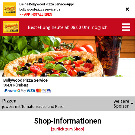
Deine Bollywood Pizza Service-App!
bollywood-pizzaservice.de
>> APP INSTALLIEREN
Bestellung heute ab 08:00 Uhr möglich
Bollywood Pizza Service
90431 Nürnberg
Pizzen
weitere
Speisen
jeweils mit Tomatensauce und Käse
Shop-Informationen
[zurück zum Shop]